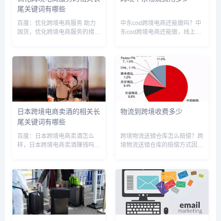
尾关键词有哪些
百度：优化跨境电商服务 助力
中东cod跨境电商还能做吗？中
国货，优化跨境电商服务的措
东cod跨境电商还能做，线上支
施，优化跨境电商服务的意义，
付普及率普遍较低，COD这种
优化跨境电商服务方案，跨境电
模式便依托着独立站、社交电商
商产品优化，优化跨境电商运营
顺势崛起，成为东南亚市场跨境
案例，跨境平台优化，跨境电商
出口电商的主流物流模式。很多
营销优化这么做，怎么优化跨境
大型电商平台都有开通COD的...
电商的...
日本跨境电商卖酒的相关长
物流到跨境收费多少
尾关键词有哪些
百度：日本跨境电商卖酒怎么
跨境物流送错仓库怎么赔偿？跨
样，日本跨境电商卖酒赚钱吗，
境物流送错仓库的赔偿方式因具
日本跨境电商卖酒违法吗，跨境
体情况而异，主要取决于责任方
电商日本清酒，日本跨境电商卖
和所使用的服务提供商。迅捷国
什么好，日本跨境电商选品，日
际海外仓储赔偿条款：迅捷国际
本跨境电商开网店，日本爆品跨
针对海外仓全程可能出现的货物
境电商平台，做日本市场的跨境
丢失等情况有各种阶段和索赔标
电商怎...
准。...