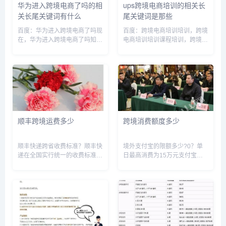
华为进入跨境电商了吗的相
ups跨境电商培训的相关长
关长尾关键词有什么
尾关键词是那些
百度：华为进入跨境电商了吗现
百度：跨境电商培训培训，跨境
在，华为进入跨境电商了吗知
电商培训培训课程培训，跨境电
乎，华为进入跨境电商了吗最新
商培训内容，cdiscount跨境电
消息，华为跨境电商平台，华为
商培训，ups电源销售培训，跨
进入国外市场了吗，华为进入海
境电商培训培训授课，跨境电商
外市场，华为跨境转移利润，华
培训有哪些坑要避免，跨境电商
为跨国公司，华为现在还能销售
培训大概要学多久呢，跨...
到海外...
顺丰跨境运费多少
跨境消费额度多少
顺丰快递跨省收费标准？顺丰快
境外支付宝的限额多少?0？单
递在全国实行统一的收费标准，
日最高消费为15万元支付宝的
寄件同城10元，省内12元，省
强大之处在于不仅在国内成为人
外20元。此价格均为首件起步
们日常支付的主要方式之一，而
价，如果超重需要加2-5元不等
且还走出国门，很多境外的商户
的续重费。大件省内件一般一公
都支持使用支付宝，目前使用范
斤之内15元左右，每超出一公...
围已经覆盖很多国家和地区。而
且境...