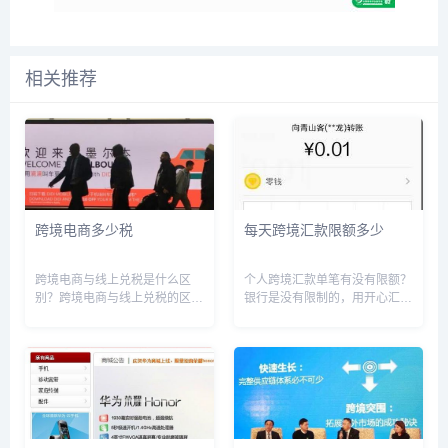
相关推荐
跨境电商多少税
每天跨境汇款限额多少
跨境电商与线上兑税是什么区
个人跨境汇款单笔有没有限额？
别？跨境电商与线上兑税的区别
银行是没有限制的，用开心汇
在于收取款税机构不同。跨境电
usa的话应该是有限额的，一笔
商是指在国际贸易中，利用网络
是$1-$2995应该。至于手续费
技术开展商业活动，买家和卖家
么，银行一般是按照金额等级收
来自不同国家或地区的关税贸易
的，开心汇是按照笔数收的。总
活动；而线上兑税是指利用网络
的来说，大额用银行，小额用...
技术来...