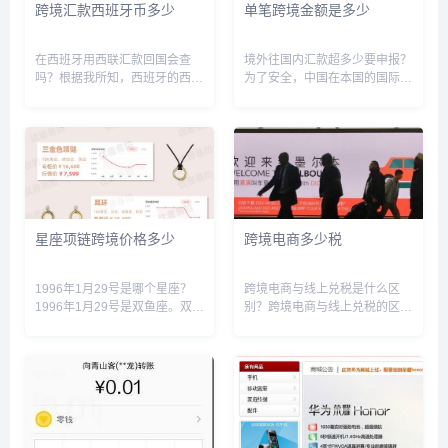
跨境汇款西班牙币多少
单笔跨境金额是多少
在西班牙用西联汇款回国会查
境外往国内汇款超多少要申报？
吗？根据我所知，西班牙的西联
为了安全，中国在本国的国际收
汇款公司是西联汇款国际公司
支中资本项下没有放开资金自由
（Western Union）的一部分。
流动，由外管局负责，如果收款
西联汇款国际公司是一家全球性
人为境内个人且单笔金额超过等
的汇款公司，其在全球范围内拥
值5000美元的汇入汇款，须办
有超过50万个代理网点，...
理国际收支申报。客户需根据实
际...
星座项链跨境价格多少
跨境电商多少税
1996年1月29号是哪个星座？
跨境电商与线上兑税是什么区
1996年1月29号是双鱼座。双鱼
别？跨境电商与线上兑税的区别
座性格中最美的一面莫过于是性
在于收取款税机构不同。跨境电
情温柔，易于相处，无论男女，
商是指在国际贸易中，利用网络
身上都有一种令人难以抵抗的奇
技术开展商业活动，买家和卖家
异的魅力。双鱼们总能保持着一
来自不同国家或地区的关税贸易
种天真、忠厚的气质，身...
活动；而线上兑税是指利用网络
技术来...