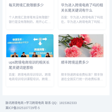
每天跨境汇款限额多少
华为进入跨境电商了吗的相
关长尾关键词有什么
个人跨境汇款单笔有没有限额？
百度：华为进入跨境电商了吗现
银行是没有限制的，用开心汇
在，华为进入跨境电商了吗知
usa的话应该是有限额的，一笔
乎，华为进入跨境电商了吗最新
是$1-$2995应该。至于手续费
消息，华为跨境电商平台，华为
么，银行一般是按照金额等级收
进入国外市场了吗，华为进入海
的，开心汇是按照笔数收的。总
外市场，华为跨境转移利润，华
的来说，大额用银行，小额用...
为跨国公司，华为现在还能销售
到海外...
ups跨境电商培训的相关长
顺丰跨境运费多少
尾关键词是那些
百度：跨境电商培训培训，跨境
顺丰快递跨省收费标准？顺丰快
电商培训培训课程培训，跨境电
递在全国实行统一的收费标准，
商培训内容，cdiscount跨境电
寄件同城10元，省内12元，省
商培训，ups电源销售培训，跨
外20元。此价格均为首件起步
境电商培训培训授课，跨境电商
价，如果超重需要加2-5元不等
培训有哪些坑要避免，跨境电商
的续重费。大件省内件一般一公
培训大概要学多久呢，跨...
斤之内15元左右，每超出一公...
脉讯跨境电商:
>学习跨境电商
联系 QQ：1815362333
冀ICP备2025107729号-5