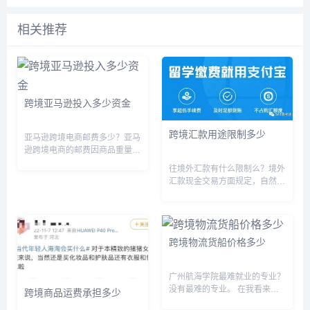
相关推荐
跨境亚马逊投入多少资金
跨境汇款用途限制多少
亚马逊跨境电商邮费多少？亚马
逊跨境电商的邮费因商品重量、
尺寸、目的地国家和配送方式等
往境外汇款有什么限制么？境外
因素而异，一般分为标准配送和
汇款现金交易方面规定，自然人
加急配送两种方式。标准配送时
和非自然人的大额现金交易，境
间一般为7-14个工作日，邮费从
内和跨境的标准均为人民币5万
几美元到几十美元不等；加急
元以上、外币等值1万美元以
配...
上。境外汇款通过银行账户交易
跨境物流货船价格多少
要求如下：1、对于企业来说，
非自然...
广州航海学院最难就业的专业？
没有最难的专业。 在我看来，
跨境商品运费承担多少
读大学的本质并不是学某一个专