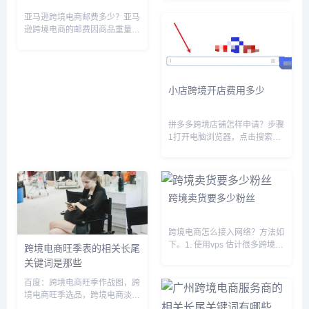
业，而是要在读大学的这几年里
对自己人生进行一个规划和思
亚马逊跨境电商邮费多少？亚马
考，最简单的就是我们所谓的就
逊跨境电商的邮费因商品重量、
业，我们在大学一定要想清楚我
尺寸、目的地国家和配送方式等
们以后...
因素而异，一般分为标准配送和
加急配送两种方式。标准配送时
间一般为7-14个工作日，邮费从
小店跨境开店费用多少
几美元到几十美元不等；加急
配...
拼多多跨境店铺怎样申请？步骤
1打开电脑浏览器，点击搜索栏
进入。步骤2输入【拼多多官
网】，点击搜索。步骤3在页面
中点击官方网站进入。步骤4进
入官网主页，点击【商家入
跨境卖货要多少粉丝
驻】。步骤5在注册登录界面点
击【境外商...
跨境电商怎么接入网络？方法如
下。1. 使用vps 估计很多跨境电
跨境电商旺季表的相关长尾
商卖家都知道vps,因为vps采用
关键词是那些
虚拟技术,在使用的时候,可以创
建多个虚拟环境,这些虚拟环境
百度：跨境电商旺季作战图，跨
就像多台电脑一样,再加上固定
境电商旺季选品，跨境电商淡季
IP,就可以防止...
一般是几月份，跨境销售旺季，