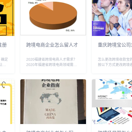
注册
跨境电商企业怎么留人才
重庆跨境宝公司
、确定
2020福建省跨境电商人才需求？
怎么更改跨境收款宝
止已
2020年福建省跨境电商领域需要
按以下方式更改跨境
定股
各类人才，包括但不限于运营、营
名称1 跨境收款宝可
可以多
销、技术、物流、商务等方面的专
的海外版注册2 原因
注册
业人才与有经验的实战型人才。其
版已经针对跨境支付
以填几
中，具备跨境电商平台运营、推
且可以支持多种货币
广、客户服务、数据...
还可以方便快捷地...