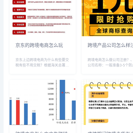
京东的跨境电商怎么玩
跨境产品公司怎么样
京东上边跨境电商为什么有些要交
跨境电商怎么做公司注册？
税有些不用交税？根据海关总署规
公司名称：一般准备3-5个防
定，购买跨境购商品，以电子订单
被使用或者不能通过。2、确
的实际销售价格作为完税价格（征
东结构，可以法人独资，也
税基数），参照行邮税税率计征进
人合伙。3、注册资本：现在
口税税款，应征税额在人民币50元
公司注册资本为认缴制，可
（含50元）以下的...
十万几百万都可以，...