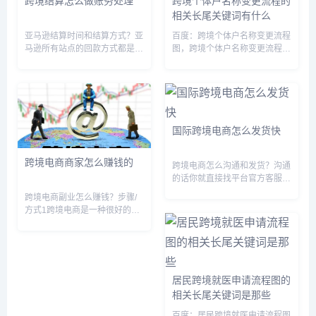
跨境结算怎么做账务处理
跨境个体户名称变更流程的
相关长尾关键词有什么
亚马逊结算时间和结算方式？亚
百度：跨境个体户名称变更流程
马逊所有站点的回款方式都是一
图，跨境个体户名称变更流程及
样的。一般来说，亚马逊会在您
手续，跨境个体户名称变更流程
注册卖家平台14天后，向卖家
及费用，跨境个体工商户名字大
银行账户存入卖家的销售收入。
全，跨境个体户营业执照名字，
随后，结算流程每隔14天重复
跨境电商个体工商户，取名个体
一次，请注意以下几点：1.账户
户跨境电商好吗，跨境个体电商
余...
的营...
国际跨境电商怎么发货快
跨境电商商家怎么赚钱的
跨境电商怎么沟通和发货？沟通
的话你就直接找平台官方客服沟
通就好了，发货的话，如果买的
跨境电商副业怎么赚钱？步骤/
是贵重易碎物品，你应该选择一
方式1跨境电商是一种很好的副
些更安全的发货方式，比如托运
业方式，以下是几种赚钱的方
空运等，如果是其他的一些东
式:1.在跨境电商平台上做代购:
西。你可以选择最有性价比的一
跨境电商平台如亚马逊、
种发货...
ebay、速卖通等，可以购买到
外国的优质商品。可以在这些平
居民跨境就医申请流程图的
台上...
相关长尾关键词是那些
百度：居民跨境就医申请流程图