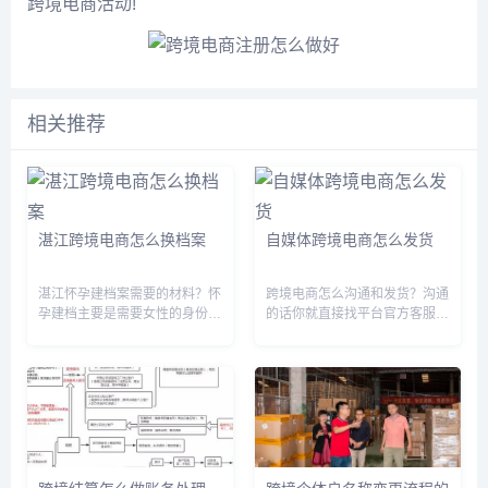
跨境电商活动!
相关推荐
湛江跨境电商怎么换档案
自媒体跨境电商怎么发货
湛江怀孕建档案需要的材料？怀
跨境电商怎么沟通和发货？沟通
孕建档主要是需要女性的身份
的话你就直接找平台官方客服沟
证、户口本以及准生证，同时带
通就好了，发货的话，如果买的
上就诊卡，然后就可以建档。一
是贵重易碎物品，你应该选择一
般建党时间主要是在怀孕12周
些更安全的发货方式，比如托运
的时候，这个时候会对胎儿的发
空运等，如果是其他的一些东
育情况以及孕妇的身体状况做个
西。你可以选择最有性价比的一
综合的...
种发货...