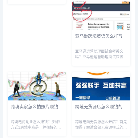
施来促进跨境电商的发展和实
单、交单、结汇。用几个字来简
现。以下是一些关键的措施：1.
单概括的话，就是“约-货-款-运-
电商平台建设：上海自贸区鼓励
单”。和国内贸易相比，多了或...
和支持搭建跨境电商平台，提供
在线销售、仓储物流等服务，为
跨...
亚马逊跨境英语怎么样写
亚马逊运营助理面试会考英文
吗？亚马逊运营助理面试应该不
会考英文，但你说的可能是亚马
逊中国公司，我是这么理解的你
的问题的，如果美国亚马逊公司
当然要考英文，因为你是在美国
工作，上班，那当然，会语言也
是理所...
跨境卖家怎么拍照片赚钱
跨境无货源店怎么赚钱的
跨境电商副业怎么赚钱？步骤/
跨境电商无货源怎么开店？首先
方式1跨境电商是一种很好的副
你得了解适合做无货源模式的几
业方式，以下是几种赚钱的方
个主流电商平台都有哪些，然后