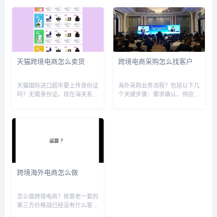
式:1.在跨境电商平台上做代购:
再决定去做哪个。我自己是做亚
跨境电商平台如亚马逊、
马逊的，如果想做亚马逊的话，
ebay、速卖通等，可以购买到
打算自己做的话，准备投入多少
外国的优质商品。可以在这些平
资金，亚马逊店铺运营中一些常
台上...
见的...
天猫跨境电商怎么卖货
跨境电商采购怎么找客户
天猫国际进口超市要上传身份证
海外采购业务流程？包括以下几
吗？无需身份证。现在海关系统
个关键步骤：需求确认、供应商
会自动抓取买家的支付宝实名认
筛选、询价和谈判、合同签订、
证的个人信息,买家完成支付宝
付款及物流安排、货物验收和质
实名认证即可,暂不需要身份证,
量控制、售后服务等。在需求确
如有提示上传清关资料,只要完
认阶段，确定采购物品的规格和
成付款即可忽略。 天猫国际海
数量。筛选供应商时需考虑信
外...
誉、质...
跨境海外电商怎么做
怎么做跨境电商？依靠老一套的
第三方价格战已经没有什么客观
的利润了，现在起早转型做好独