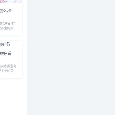
怎么样
的账户名称？
收款宝的账户
以通过支付宝
是支付宝海外
做了优化，而
结算，注册后
做好看
的买家类型有
境主要的买家
分销商、批发
费者等。这些
商中扮演着重
互联网平台进
..