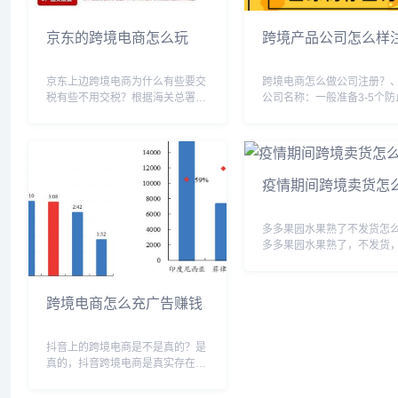
京东的跨境电商怎么玩
跨境产品公司怎么样
京东上边跨境电商为什么有些要交
跨境电商怎么做公司注册？
税有些不用交税？根据海关总署规
公司名称：一般准备3-5个防
定，购买跨境购商品，以电子订单
被使用或者不能通过。2、确
的实际销售价格作为完税价格（征
东结构，可以法人独资，也
税基数），参照行邮税税率计征进
人合伙。3、注册资本：现在
口税税款，应征税额在人民币50元
公司注册资本为认缴制，可
（含50元）以下的...
十万几百万都可以，...
疫情期间跨境卖货怎
多多果园水果熟了不发货怎
多多果园水果熟了，不发货
是有原因的，现在我们这里
多多水果是不往我们这里发
等过了一天快递就可以恢复
跨境电商怎么充广告赚钱
了，这种情况我碰到过家里
递都已经停20多天，所...
抖音上的跨境电商是不是真的？是
真的，抖音跨境电商是真实存在
的，也是靠谱的，就是目前抖音才
加入电商功能没有多久，大家就不