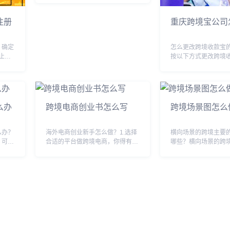
销、技术、物流、商务等方面的专
业人才与有经验的实战型人才。其
注册
重庆跨境宝公司
中，具备跨境电商平台运营、推
广、客户服务、数据...
、确定
怎么更改跨境收款宝
止已
按以下方式更改跨境
定股
名称1 跨境收款宝可
可以多
的海外版注册2 原因
注册
版已经针对跨境支付
以填几
且可以支持多种货币
还可以方便快捷地...
么办
跨境电商创业书怎么写
跨境场景图怎么
么办？
海外电商创业新手怎么做？1.选择
横向场景的跨境主要
，可能
合适的平台做跨境电商，你得有线
哪些？横向场景的跨
有疫情
上平台，供客户挑选商品，下单付
类型包括：进口商、
货的，
钱。你可以选择亚马逊这样的电商
商、零售商、终端消
正常
平台，也可以自建独立站。不过由
类型的买家在跨境电
疫情快
于各大电商平台现在竞争激烈，而
要的角色，他们通过
且有高昂的推广费、...
行国际贸易，从而实现.