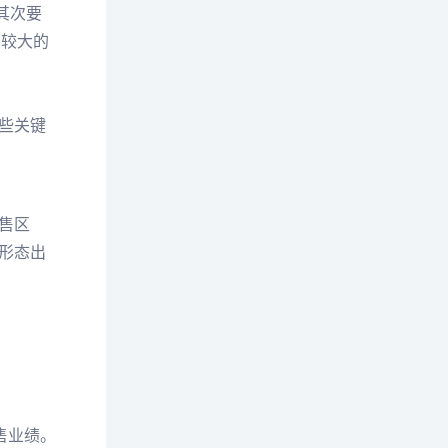
其次要
有较大的
这些关键
售区
形态出
售业绩。