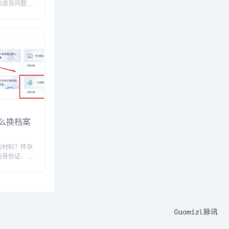
的退货问题
个因素，包括
货成本、买家
些关键步骤和
协商退货政策：
么换档案
的材料？怀孕
的身份证、户
时带上就诊
。一般建党时
的时候，这个
情况以及孕妇
..