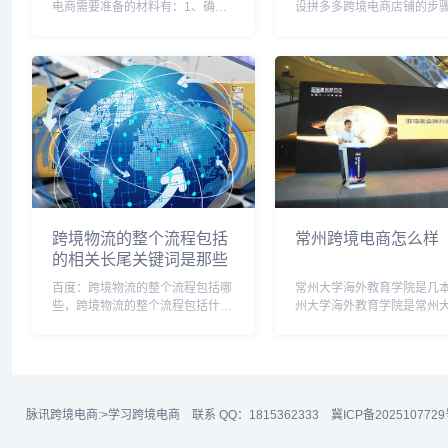
电商需要准备的材料有：1、确定
设拼多多跨境电商店铺的步
公司名称：一般准备3-5个防止已
如下：1. 了解拼多多跨境电
被使用或者不能通过。2、确定股
台：在开店之前，详细了解
东结构，可以法人独资，也可以多
平台的运营模式、政策规定
人合伙。3、注册资本：现在注册
台上的商品类别和竞争情况等
公司注册资本为认缴...
注册拼多多账号...
跨境物流的整个流程包括
常州跨境电商怎么样
的相关长尾关键词是那些
百度：跨境物流的整个流程包括哪
常州大学海外教育学院是几
些，跨境物流的整个流程包括什
州大学海外教育学院是常州
么，跨境物流的主要流程，跨境物
二级学院，成立于2019年7
流流程图，跨境物流方式有哪些，
身为国际教育交流学院
跨境物流业务流程，跨境物流要
（SIEE）。根据教育部的分
点，跨境物流最厉害三个阶段，跨
本科教育分为本科一批、本
境物流运作模式，跨境物流...
和本科三批，其中本科一批...
脉讯跨境电商:
>学习跨境电商
联系 QQ：1815362333
冀ICP备2025107729