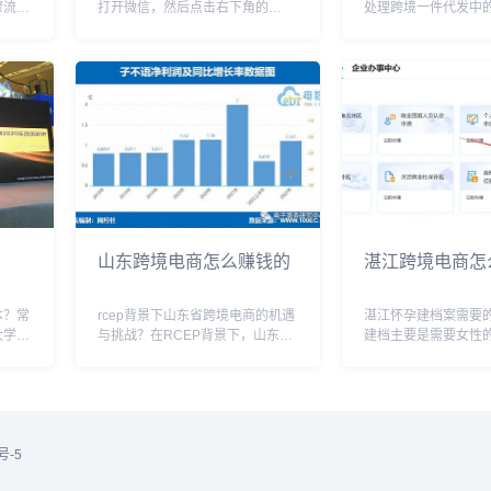
骤流程
打开微信，然后点击右下角的
处理跨境一件代发中
商平
“我”，之后再进入“我的钱包”； 2、
时，需要综合考虑多
拼多多
进入微信我的钱包之后，微信上方
与供应商的协议、退
以及平
会看到“钱包”和“转账”两个功能，
满意度等。以下是一
。2.
点击转账即可进入到“微信通讯
建议：1. 与供应商
录”，在这里...
&n...
山东跨境电商怎么赚钱的
湛江跨境电商怎
本？常
rcep背景下山东省跨境电商的机遇
湛江怀孕建档案需要
大学的
与挑战？在RCEP背景下，山东省
建档主要是需要女性
月，前
跨境电商面临着诸多机遇与挑战。
口本以及准生证，同
机遇方面，RCEP的签署为山东省
卡，然后就可以建档
类，
跨境电商提供了更广阔的市场空
间主要是在怀孕12周
科二批
间。随着关税壁垒的逐步消除，山
时候会对胎儿的发育
东省的出口商品...
的身体状况做个综合的.
号-5