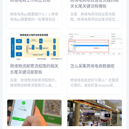
关长尾关键词有哪些
跨境电商ps需要做什么？1 跨境
百度：跨境电商项目运营流程
电商ps需要做的一些事情包括：
图，跨境电商项目运营流程怎么
了解跨境电商的市场与规则、寻
写，跨境电商运营基本流程，跨
找可靠的供应商、确定产品与品
境电商运营工作流程，跨境电商
牌定位、设计产品的包装与装
的运营模式和注意事项，跨境电
潢、拍摄产品照片、制作商品详
商运营新手入门教程，跨境电商
情页等。2 做好跨境电商ps...
五种运营模式，跨境电商运营主
要做什...
跨境物流邮寄流程图的相关
怎么采集跨境电商数据呢
长尾关键词是那些
百度：跨境物流邮寄流程图片，
跨境电商皮皮虾可靠么？还算是
跨境物流邮寄流程图怎么画，跨
可靠的，皮皮虾是shopee采集
境快递物流，跨境物流的主要流
管理店群软件,提供智能客服,订
程，跨境物流如何发货，跨境快
单管理,产品上新,智能仓库,商品
速物流，跨境物流运输方式有哪
管理,行销活动,店铺管理,个人中
些，跨境物流公司怎么运作流
心等服务,致力于打造东南亚跨
程，跨境物流so easy，跨境
境电商完整完善的服...
物...