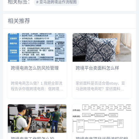
相关标签：
# 亚马逊跨境运作流程图
相关推荐
跨境电商怎么防风险管理
跨境平台卖面料怎么样
跨境电商怎么做？1.我把全部流
家纺面料是否适合做ebay、亚
程告诉你做跨境电商：做跨境电
马逊跨境电商呢？家纺面料
商应该有四个阶段，练手期；成
（Textile fabrics）是可以在
长期；发展期；稳定期。 1、实
ebay、亚马逊跨境电商上销售
际上每一个阶段都是有门槛的，
的。只是在亚马逊上销售的话，
只是门槛高低而已，当刚刚开始
首先需要通过分类审核
进入这个行业时，可以选择成
（Amazon Brand...
熟...
跨境电商工作照怎么拍
跨境电商项目运营流程的相