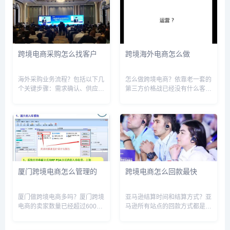
跨境电商采购怎么找客户
跨境海外电商怎么做
海外采购业务流程？包括以下几
怎么做跨境电商？依靠老一套的
个关键步骤：需求确认、供应商
第三方价格战已经没有什么客观
筛选、询价和谈判、合同签订、
的利润了，现在起早转型做好独
付款及物流安排、货物验收和质
立站才是现在这个时代应该做
量控制、售后服务等。在需求确
的。独立站，简单的说，就是品
认阶段，确定采购物品的规格和
牌商建设的具有销售功能的官方
数量。筛选供应商时需考虑信
网站。相对于第三方平台，独立
誉、质...
站的优...
厦门跨境电商怎么管理的
跨境电商怎么回款最快
厦门做跨境电商多吗？厦门跨境
亚马逊结算时间和结算方式？亚
电商的卖家数量已经超过6000
马逊所有站点的回款方式都是一
家，销售规模在福建省内占比超
样的。一般来说，亚马逊会在您
过40%。这表明厦门的跨境电商
注册卖家平台14天后，向卖家