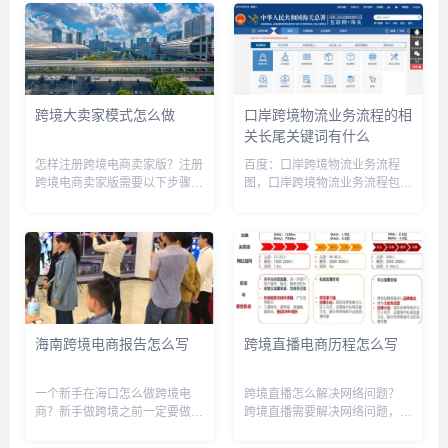
市场已经形成了相当的规模，并
银行账户存入卖家的销售收入。
吸引了大量的卖家参与。销售额
随后，结算流程每隔14天重复
与进出口额：2023年厦门市...
一次，请注意以下几点：1.账户
余...
跨境大卖家模式怎么做
口岸跨境物流业务流程的相
关长尾关键词有什么
怎样注册跨境电商卖家版？注册
百度：口岸跨境物流业务流程
跨境电商卖家版需要以下步骤：
图，口岸跨境物流业务流程包
1. 先前往跨境电商平台官网，如
括，口岸跨境物流业务流程是什
阿里国际站、亚马逊国际站、
么，出口跨境物流流程，跨境口
EBAY等，找到注册入口。2. 提
岸陆运到达，口岸物流平台，跨
供个人和公司的基本信息，如姓
境物流海运流程，跨境物流公司
名、身份证号、公司名称、...
怎么运作流程，跨境物流通关，
跨境贸易...
海南跨境电商报告怎么写
跨境直播电商历程怎么写
一个新手在海口怎么做跨境电
跨境直播怎么解决网络问题？
商？新手做跨境之前一定要做好
跨境直播需要解决网络问题，首
充分的市场调研,还要了解相关
先需要保证稳定的网络连接，其