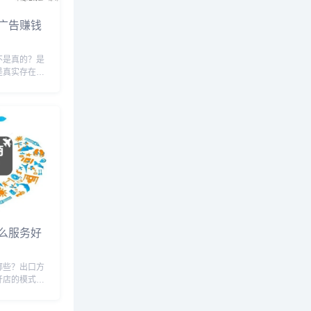
广告赚钱
不是真的？是
是真实存在
是目前抖音才
久，大家就不
电商，虽然说
量，但可以等
...
么服务好
哪些？出口方
开店的模式，
逊，速卖通等
很多跨境出口