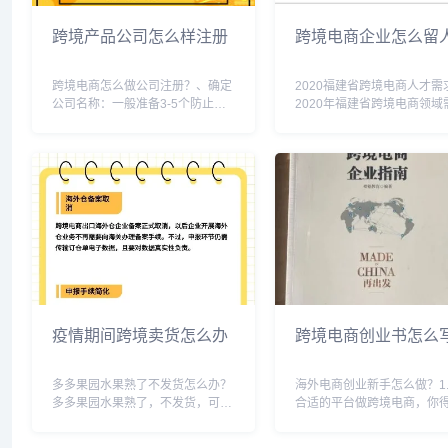
跨境产品公司怎么样注册
跨境电商企业怎么留
跨境电商怎么做公司注册？、确定
2020福建省跨境电商人才需
公司名称：一般准备3-5个防止已
2020年福建省跨境电商领域
被使用或者不能通过。2、确定股
各类人才，包括但不限于运
东结构，可以法人独资，也可以多
销、技术、物流、商务等方
人合伙。3、注册资本：现在注册
业人才与有经验的实战型人
公司注册资本为认缴制，可以填几
中，具备跨境电商平台运营
十万几百万都可以，...
广、客户服务、数据...
疫情期间跨境卖货怎么办
跨境电商创业书怎么
多多果园水果熟了不发货怎么办？
海外电商创业新手怎么做？1
多多果园水果熟了，不发货，可能
合适的平台做跨境电商，你
是有原因的，现在我们这里有疫情
上平台，供客户挑选商品，
多多水果是不往我们这里发货的，
钱。你可以选择亚马逊这样