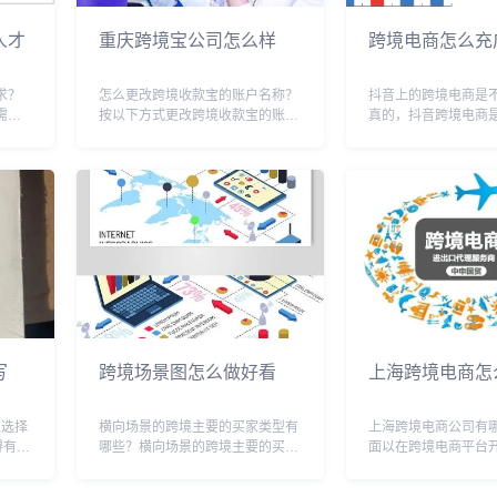
人才
重庆跨境宝公司怎么样
跨境电商怎么充
求？
怎么更改跨境收款宝的账户名称？
抖音上的跨境电商是
需要
按以下方式更改跨境收款宝的账户
真的，抖音跨境电商
营、营
名称1 跨境收款宝可以通过支付宝
的，也是靠谱的，就
面的专
的海外版注册2 原因是支付宝海外
加入电商功能没有多
才。其
版已经针对跨境支付做了优化，而
要轻易的去尝试跨境
、推
且可以支持多种货币结算，注册后
抖音平台有很多的流
还可以方便快捷地...
成熟一些再去加入。早在
写
跨境场景图怎么做好看
上海跨境电商怎
.选择
横向场景的跨境主要的买家类型有
上海跨境电商公司有
得有线
哪些？横向场景的跨境主要的买家
面以在跨境电商平台
下单付
类型包括：进口商、分销商、批发
依托于Ebay、亚马
的电商
商、零售商、终端消费者等。这些
店铺，这种模式也是