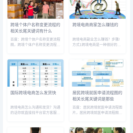
跨境个体户名称变更流程的
跨境电商商家怎么赚钱的
相关长尾关键词有什么
百度：跨境个体户名称变更流程
跨境电商副业怎么赚钱？步骤/
图，跨境个体户名称变更流程及
方式1跨境电商是一种很好的副
手续，跨境个体户名称变更流程
业方式，以下是几种赚钱的方
及费用，跨境个体工商户名字大
式:1.在跨境电商平台上做代购:
全，跨境个体户营业执照名字，
跨境电商平台如亚马逊、
跨境电商个体工商户，取名个体
ebay、速卖通等，可以购买到
户跨境电商好吗，跨境个体电商
外国的优质商品。可以在这些平
的营...
台上...
国际跨境电商怎么发货快
居民跨境就医申请流程图的
相关长尾关键词是那些
跨境电商怎么沟通和发货？沟通
百度：居民跨境就医申请流程图
的话你就直接找平台官方客服沟
片，居民跨境就医申请流程图怎
通就好了，发货的话，如果买的
么画，跨境医保怎么办理，跨境
是贵重易碎物品，你应该选择一
医疗流程，境外居民，跨境医疗
些更安全的发货方式，比如托运
是否违法，跨境社区，跨境医疗