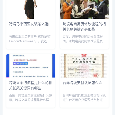
空运等，如果是其他的一些东
服务平台，跨境医疗是做什么
西。你可以选择最有性价比的一
的，跨境办搜狗：异地就医申请
种发货...
流程图...
跨境马来西亚女装怎么选
跨境电商简历修改流程的相
关长尾关键词是那些
马来西亚那边有哪些服装品牌？
百度：跨境电商简历修改流程
Emnon"Menswear。。我还没
图，跨境电商简历修改流程及内
听过，可能要看一下logo吧。。
容，跨境电商简历修改流程怎么
马来西亚有个著名的衣服品牌
写，跨境电商简历怎么写，跨境
PADINI。。。中等价位。。。
电商求职简历范文，应届毕业生
那里蛮多家店的，而且多数是开
跨境电商的简历，跨境电商个
在购物商场里。马...
人，跨境电商从入门到改行，跨
境电商岗...
跨境立案的流程是什么的相
台湾跨境支付认证怎么弄
关长尾关键词有哪些
百度：跨境立案的流程是什么意
台湾户籍的同胞注册微信如何认
思，跨境立案的流程是什么样
证？台湾用户只需要持台胞证在
的，跨境平台如何立案申请，跨
（如：工商银行、农业银行、中
境诈骗立案流程，跨境cluod，
国银行、建设银行、交通银行、
跨境go，跨境诈骗案件办理规
招商银行、邮政储蓄银行、兴业