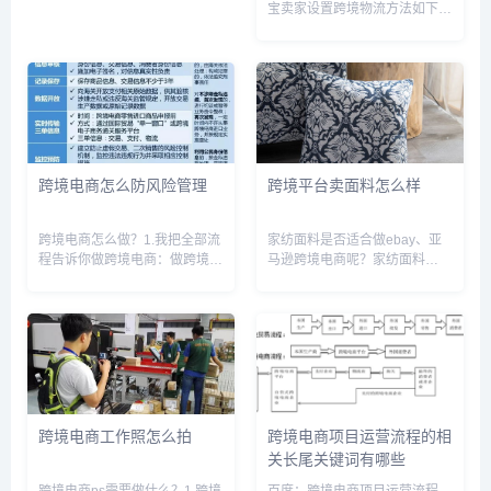
宝卖家设置跨境物流方法如下:1.
的代购商，通过其购买海外保健
打开淘宝网，登录账号。并找到
品并进行进口。直接与海外厂家
卖家中心，在卖家中心页面找到
合作则需要建立联系并进行谈
物流服务这个项，选择它下方的
判，以...
物流工具。2.点击运费模板设
置，再次点击“新增运费模板”...
跨境电商怎么防风险管理
跨境平台卖面料怎么样
跨境电商怎么做？1.我把全部流
家纺面料是否适合做ebay、亚
程告诉你做跨境电商：做跨境电
马逊跨境电商呢？家纺面料
商应该有四个阶段，练手期；成
（Textile fabrics）是可以在
长期；发展期；稳定期。 1、实
ebay、亚马逊跨境电商上销售
际上每一个阶段都是有门槛的，
的。只是在亚马逊上销售的话，
只是门槛高低而已，当刚刚开始
首先需要通过分类审核
进入这个行业时，可以选择成
（Amazon Brand...
熟...
跨境电商工作照怎么拍
跨境电商项目运营流程的相
关长尾关键词有哪些