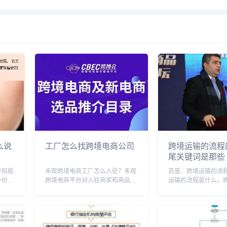
么说
工厂怎么找跨境电商公司
跨境运输的流程
尾关键词是那些
号码能
禾观跨境电商工厂怎么入驻？禾观
百度：跨境运输的流
身份证
跨境电商平台对入驻商家和商品有
运输的流程是什么，
品需要
一定的要求，因此，想要入驻禾观
程有哪些，跨境运输
，因此
跨境电商工厂，商家需要满足这些
跨境运输是什么意思
息。网
条件，并完成相应的入驻流程。首
运输方式，跨境物流
实际是
先，商家需要具备独立的法人资
跨境货物运输及费用
格，拥有稳定的经营场所...
程图，跨境物流海运流.