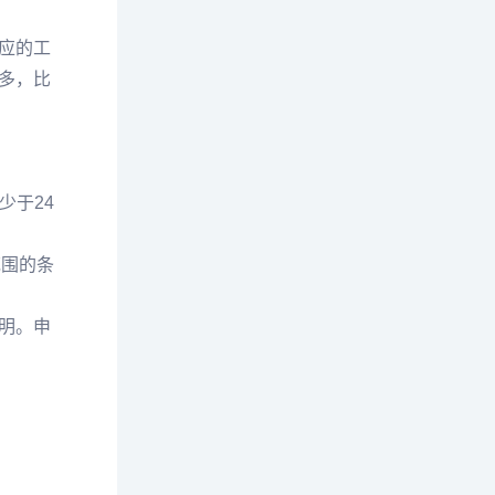
应的工
多，比
少于24
范围的条
明。申