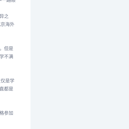
中一路顺
异之
北京海外
。但是
学不满
仅仅是学
直都是
格参加