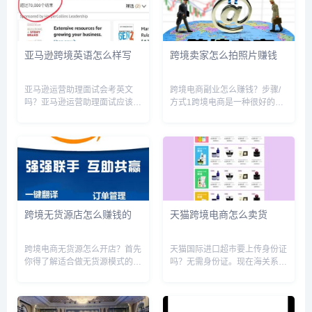
亚马逊跨境英语怎么样写
跨境卖家怎么拍照片赚钱
亚马逊运营助理面试会考英文
跨境电商副业怎么赚钱？步骤/
吗？亚马逊运营助理面试应该不
方式1跨境电商是一种很好的副
会考英文，但你说的可能是亚马
业方式，以下是几种赚钱的方
逊中国公司，我是这么理解的你
式:1.在跨境电商平台上做代购:
的问题的，如果美国亚马逊公司
跨境电商平台如亚马逊、
当然要考英文，因为你是在美国
ebay、速卖通等，可以购买到
工作，上班，那当然，会语言也
外国的优质商品。可以在这些平
是理所...
台上...
跨境无货源店怎么赚钱的
天猫跨境电商怎么卖货
跨境电商无货源怎么开店？首先
天猫国际进口超市要上传身份证
你得了解适合做无货源模式的几
吗？无需身份证。现在海关系统
个主流电商平台都有哪些，然后
会自动抓取买家的支付宝实名认
再决定去做哪个。我自己是做亚
证的个人信息,买家完成支付宝
马逊的，如果想做亚马逊的话，
实名认证即可,暂不需要身份证,