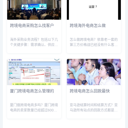
打算自己做的话，准备投入多少
如有提示上传清关资料,只要完
资金，亚马逊店铺运营中一些常
成付款即可忽略。 天猫国际海
见的...
外...
跨境电商采购怎么找客户
跨境海外电商怎么做
海外采购业务流程？包括以下几
怎么做跨境电商？依靠老一套的
个关键步骤：需求确认、供应商
第三方价格战已经没有什么客观
筛选、询价和谈判、合同签订、
的利润了，现在起早转型做好独
付款及物流安排、货物验收和质
立站才是现在这个时代应该做
量控制、售后服务等。在需求确
的。独立站，简单的说，就是品
认阶段，确定采购物品的规格和
牌商建设的具有销售功能的官方
数量。筛选供应商时需考虑信
网站。相对于第三方平台，独立
誉、质...
站的优...
厦门跨境电商怎么管理的
跨境电商怎么回款最快
厦门做跨境电商多吗？厦门跨境
亚马逊结算时间和结算方式？亚
电商的卖家数量已经超过6000
马逊所有站点的回款方式都是一
家，销售规模在福建省内占比超
样的。一般来说，亚马逊会在您
过40%。这表明厦门的跨境电商
注册卖家平台14天后，向卖家
市场已经形成了相当的规模，并
银行账户存入卖家的销售收入。