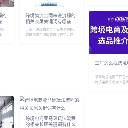
号码是能买。因为进
以购买者的名义进行
需要买家提供身份证
程的
跨境物流合同审查流程的
购进口保税产品的交
些
相关长尾关键词有哪些
消费者向跨境电商企业.
程图，
百度：跨境物流合同审查流程图，
间，跨
跨境物流合同审查流程包括，跨境
跨境赌
物流合同清关，跨境物流说明，跨
的认定
境物流业务流程，跨境运输物流单
久，跨
据，跨境物流流程图，跨境物流新
意见，
规，跨境物流公司怎么运作流程，
跨境交易合同信息管理...
工厂怎么找跨境
禾观跨境电商工厂怎
跨境电商平台对入驻
一定的要求，因此，
跨境电商工厂，商家
条件，并完成相应的
先，商家需要具备独
格，拥有稳定的经营场所
跨境电商亚马逊玩法流程
的相关长尾关键词有什么