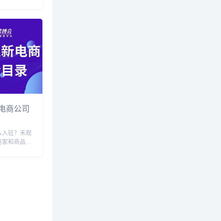
口化妆品需要
报清关，因此
相关信息。网
易流程实际是
..
电商公司
么入驻？禾观
商家和商品有
想要入驻禾观
需要满足这些
入驻流程。首
立的法人资
...