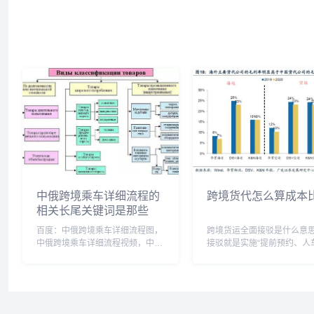
2019跨境电商怎么做，跨境
的流程图，跨境电商流程六
主要内容，跨境电商...
中俄跨境乘车详细流程的
跨境货代怎么算成本
相关长尾关键词是那些
百度：中俄跨境乘车详细流程图，
跨境货运全面接驳是什么意
中俄跨境乘车详细流程视频，中俄
接驳就是实施“提前预约、人
跨境列车，中俄跨境专列，中俄跨
离、集中接驳”的模式，按照
境旅游专列正式开行，中俄跨境铁
功能分工，为运送各种进口
路最新消息，中俄跨境通专线，中
跨境运输车辆提供接驳服务
俄跨境公路运输TIR，中俄跨境运
司机按规定完成注册登记后
输，中俄跨国客运班...
事跨境运输接驳业务，...