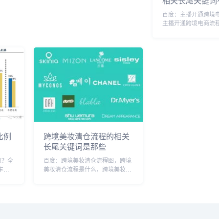
相关长尾关键词
电商
境外使用微信收款码，需要先解决
百度：主播开通跨境
步骤及
银行卡问题，而且可能会受到汇率
主播开通跨境电商流
等方面的限制。此外，...
境电商主播怎么进，
怎么做，跨境直播怎
播带货，跨境直播专
跨境创业，跨境电商
境直播公会搜狗：跨境.
比例
跨境美妆清仓流程的相关
长尾关键词是那些
思？全
百度：跨境美妆清仓流程图，跨境
车分
美妆清仓流程是什么，跨境美妆清
口岸
仓流程及费用，美妆跨境是什么意
物资的
思，跨境购物平台怎么清关，跨境
。接驳
卖家清货，跨境电商如何清关，美
方可从
妆跨境电商平台排名，跨境清关流
程，跨境商品清关是什...