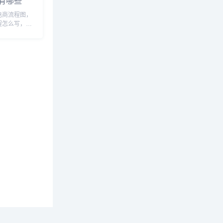
有哪些
电商流程图，
程怎么写，跨
跨境电商直播
么做，跨境直
线，跨境直播
直播话术，跨
..