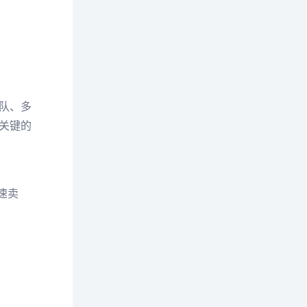
队、多
关键的
速卖