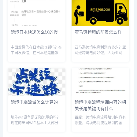
跨境日本快递怎么送的慢
亚马逊跨境的前景怎么样
中国发微信在日本能收到吗？在
亚马逊跨境电商利润有多少？亚
中国发微信，在日本也是能够收
马逊跨境电商好做，因为亚马逊
到的。在国外，收到微信有两个
可以做无货源模式，不需要囤
前提条件。一是你的手机已经下
货、不需要自己发货、不需要付
载了微信APP，并开通了微信账
费的推广等一些东西，投入的资
号。二是你的手机是在国外有网
金比较低，风险也比较小。无货
络的区域内，并且能够正常上
源模式就是利用ERP采集一些国
网。...
内电...
跨境电商流量怎么计算的
跨境电商流程培训内容的相
关长尾关键词有什么
境外wifi设备是无限流量的吗？
百度：跨境电商流程培训内容有
现在的出国WiFi基本上大部分的
哪些，跨境电商流程培训内容怎
国家好像都是无限流量的吧，像
么写，跨境电商流程培训内容包
韩国、日本、泰国这一类的国家
括，跨境电商的基本培训内容，