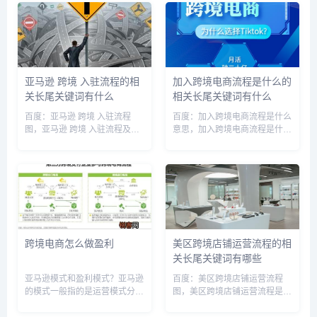
可以肯定的告诉楼主wifi设备是
跨境电商培训培训课程培训，跨
无限流量上网。加拿大的话你得
境电商培训培训，跨境电商培训
问一下相关的工作人员...
培训授课，跨境电商业务培训，
跨境...
亚马逊 跨境 入驻流程的相
加入跨境电商流程是什么的
关长尾关键词有什么
相关长尾关键词有什么
百度：亚马逊 跨境 入驻流程
百度：加入跨境电商流程是什么
图，亚马逊 跨境 入驻流程及费
意思，加入跨境电商流程是什么
用，亚马逊 跨境 入驻流程视
样的，想加入跨境电商，跨境电
频，亚马逊跨境电商入驻流程，
商如何入驻，跨境电商入驻资格
亚马逊跨境怎么开店，亚马逊跨
要求，跨境电商加盟什么意思，
境电商开店入口，亚马逊跨境电
跨境电商入驻要准备啥材料，如
商的申请流程，亚马逊跨境电商
何加盟跨境电子商务平台，跨境
入...
电商...
跨境电商怎么做盈利
美区跨境店铺运营流程的相
关长尾关键词有哪些
亚马逊模式和盈利模式？亚马逊
百度：美区跨境店铺运营流程
的模式一般指的是运营模式分为
图，美区跨境店铺运营流程是什
FBA海外仓和FBM自发货两种。
么，美区跨境店铺运营流程及费
海外仓模式类似于国内的京东自
用，美区跨境店会封店吗，跨境