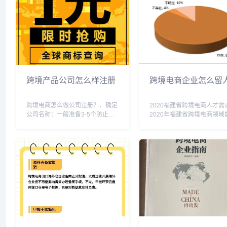
跨境产品公司怎么样注册
跨境电商企业怎么留
跨境电商怎么做公司注册？、确定
2020福建省跨境电商人才需
公司名称：一般准备3-5个防止已
2020年福建省跨境电商领域
被使用或者不能通过。2、确定股
各类人才，包括但不限于运
东结构，可以法人独资，也可以多
销、技术、物流、商务等方
人合伙。3、注册资本：现在注册
业人才与有经验的实战型人
公司注册资本为认缴制，可以填几
中，具备跨境电商平台运营
十万几百万都可以，...
广、客户服务、数据...