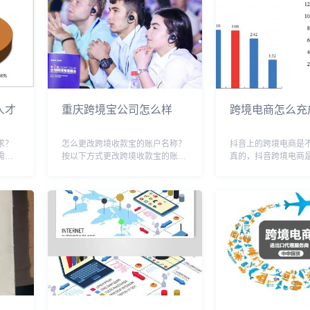
人才
重庆跨境宝公司怎么样
跨境电商怎么充
求？
怎么更改跨境收款宝的账户名称？
抖音上的跨境电商是
需要
按以下方式更改跨境收款宝的账户
真的，抖音跨境电商
营、营
名称1 跨境收款宝可以通过支付宝
的，也是靠谱的，就
面的专
的海外版注册2 原因是支付宝海外
加入电商功能没有多
才。其
版已经针对跨境支付做了优化，而
要轻易的去尝试跨境
、推
且可以支持多种货币结算，注册后
抖音平台有很多的流
还可以方便快捷地...
成熟一些再去加入。早在